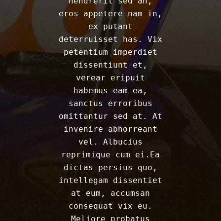
hendrerit sed an,
eros appetere nam in,
ex putant
deterruisset has. Vix
petentium imperdiet
dissentiunt et,
verear eripuit
habemus eam ea,
sanctus erroribus
omittantur sed at. At
invenire abhorreant
vel. Albucius
reprimique cum ei.Ea
dictas persius quo,
intellegam dissentiet
at eum, accumsan
consequat vix eu.
Meliore probatus