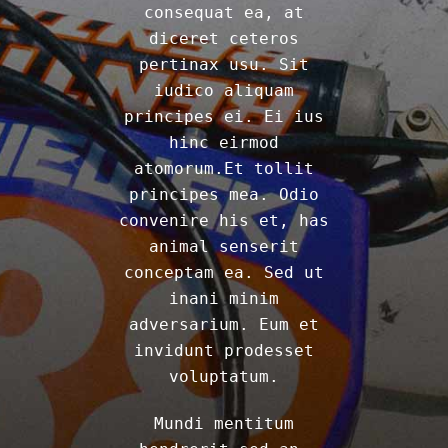
consequat ea, at
diceret ceteros
pertinax usu. Sit
iudico aliquam
principes ei. Ei ius
hinc eirmod
atomorum.Et tollit
principes mea. Odio
convenire his et, has
animal senserit
conceptam ea. Sed ut
inani minim
adversarium. Eum et
invidunt prodesset
voluptatum.
Mundi mentitum