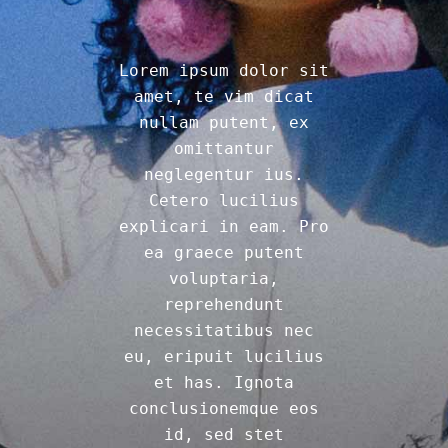
Lorem ipsum dolor sit
amet, te vim dicat
nullam putent, ex
omittantur
neglegentur ius.
Cetero lucilius
explicari in eam. Pro
ea graece putent
voluptaria,
reprehendunt
necessitatibus nec
eu, eripuit lucilius
et has. Ignota
conclusionemque eos
id, sed stet