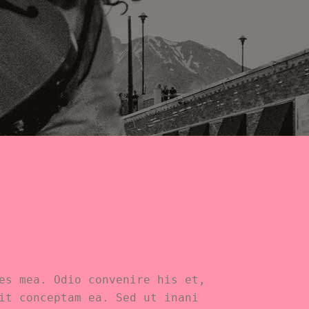
es mea. Odio convenire his et,
it conceptam ea. Sed ut inani