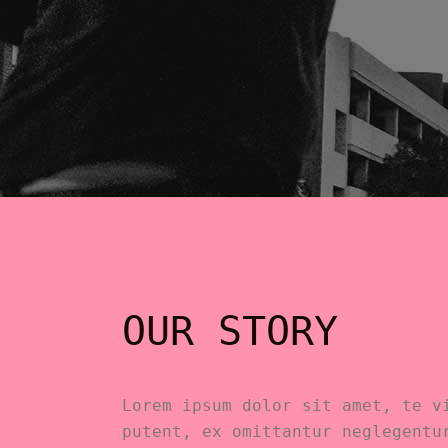
OUR STORY
Lorem ipsum dolor sit amet, te v
putent, ex omittantur neglegentu