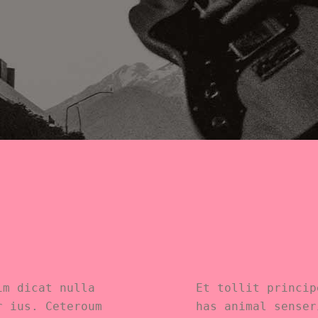
im dicat nulla
Et tollit princip
r ius. Ceteroum
has animal senser