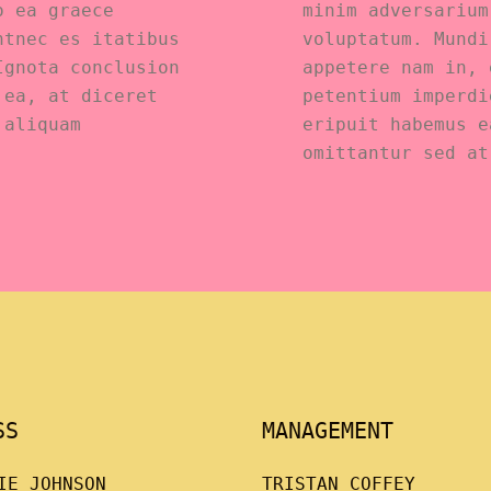
o ea graece
minim adversarium
ntnec es itatibus
voluptatum. Mundi
Ignota conclusion
appetere nam in, 
 ea, at diceret
petentium imperdi
 aliquam
eripuit habemus e
omittantur sed at
SS
MANAGEMENT
IE JOHNSON
TRISTAN COFFEY