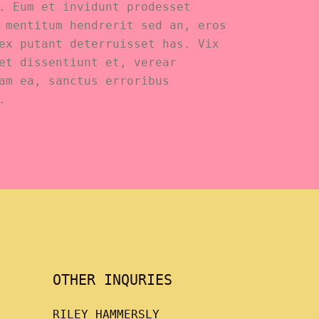
. Eum et invidunt prodesset
 mentitum hendrerit sed an, eros
ex putant deterruisset has. Vix
et dissentiunt et, verear
am ea, sanctus erroribus
.
OTHER INQURIES
RILEY HAMMERSLY